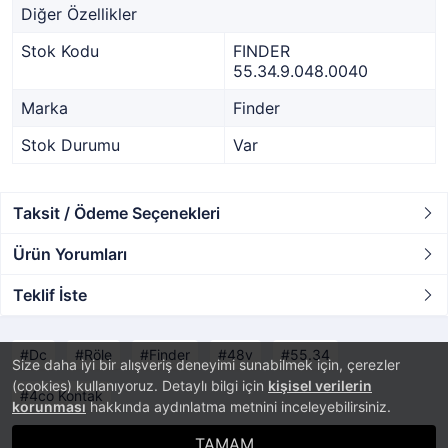
Diğer Özellikler
Stok Kodu
FINDER
55.34.9.048.0040
Marka
Finder
Stok Durumu
Var
Taksit / Ödeme Seçenekleri
Ürün Yorumları
Teklif İste
Dc
Röle
Finder
48v
55.34
Size daha iyi bir alışveriş deneyimi sunabilmek için, çerezler
(cookies) kullanıyoruz. Detaylı bilgi için
kişisel verilerin
4co Kontak
korunması
hakkında aydınlatma metnini inceleyebilirsiniz.
TAMAM