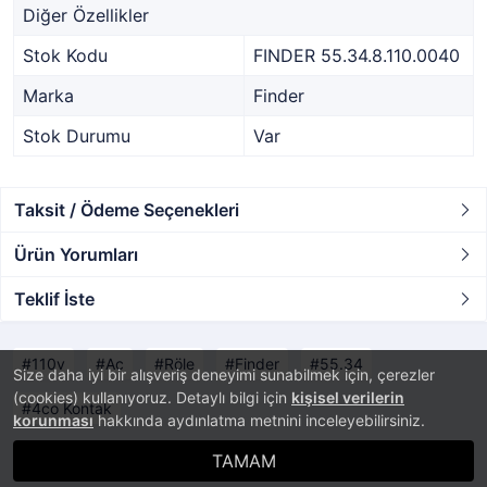
Diğer Özellikler
Stok Kodu
FINDER 55.34.8.110.0040
Marka
Finder
Stok Durumu
Var
Taksit / Ödeme Seçenekleri
Ürün Yorumları
Teklif İste
110v
Ac
Röle
Finder
55.34
Size daha iyi bir alışveriş deneyimi sunabilmek için, çerezler
(cookies) kullanıyoruz. Detaylı bilgi için
kişisel verilerin
4co Kontak
korunması
hakkında aydınlatma metnini inceleyebilirsiniz.
TAMAM
®
PlatinMarket
E-Ticaret Sistemi
İle Hazırlanmıştır.