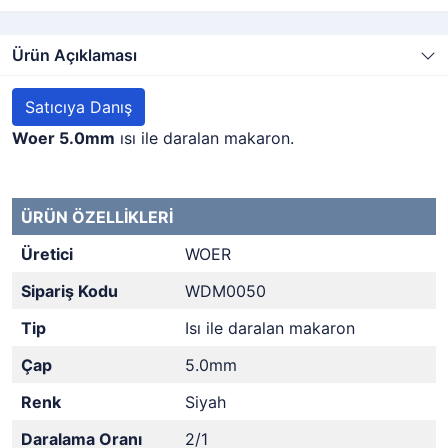
Ürün Açıklaması
Satıcıya Danış
Woer 5.0mm
ısı ile daralan makaron.
ÜRÜN ÖZELLİKLERİ
Üretici
WOER
Sipariş Kodu
WDM0050
Tip
Isı ile daralan makaron
Çap
5.0mm
Renk
Siyah
Daralama Oranı
2/1