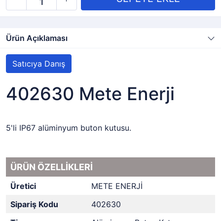
Ürün Açıklaması
Satıcıya Danış
402630 Mete Enerji
5'li IP67 alüminyum buton kutusu.
ÜRÜN ÖZELLİKLERİ
Üretici
METE ENERJİ
Sipariş Kodu
402630