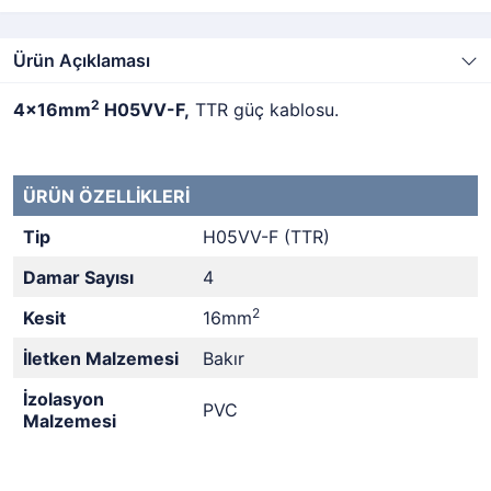
Ürün Açıklaması
2
4x16mm
H05VV-F,
TTR güç kablosu.
ÜRÜN ÖZELLİKLERİ
Tip
H05VV-F (TTR)
Damar Sayısı
4
2
Kesit
16mm
İletken Malzemesi
Bakır
İzolasyon
PVC
Malzemesi