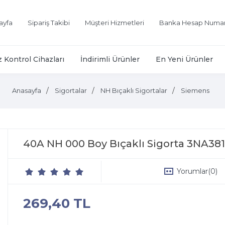
ayfa
Sipariş Takibi
Müşteri Hizmetleri
Banka Hesap Numar
z Kontrol Cihazları
İndirimli Ürünler
En Yeni Ürünler
Anasayfa
Sigortalar
NH Bıçaklı Sigortalar
Siemens
40A NH 000 Boy Bıçaklı Sigorta 3NA38
Yorumlar
(0)
269,40 TL