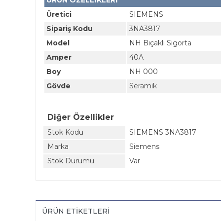
ÜRÜN ÖZELLİKLERİ
Üretici
SIEMENS
Sipariş Kodu
3NA3817
Model
NH Bıçaklı Sigorta
Amper
40A
Boy
NH 000
Gövde
Seramik
Diğer Özellikler
Stok Kodu
SIEMENS 3NA3817
Marka
Siemens
Stok Durumu
Var
ÜRÜN ETIKETLERI