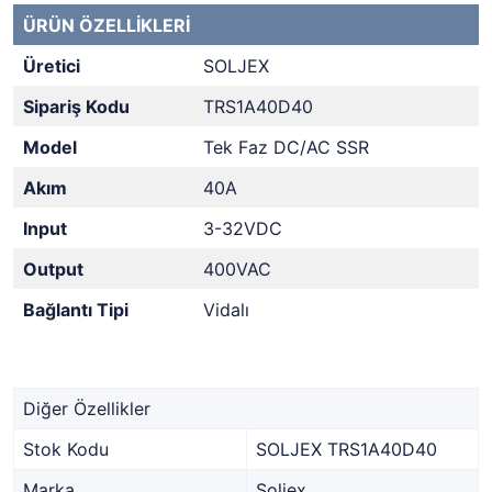
ÜRÜN ÖZELLİKLERİ
Üretici
SOLJEX
Sipariş Kodu
TRS1A40D40
Model
Tek Faz DC/AC SSR
Akım
40A
Input
3-32VDC
Output
400VAC
Bağlantı Tipi
Vidalı
Diğer Özellikler
Stok Kodu
SOLJEX TRS1A40D40
Marka
Soljex