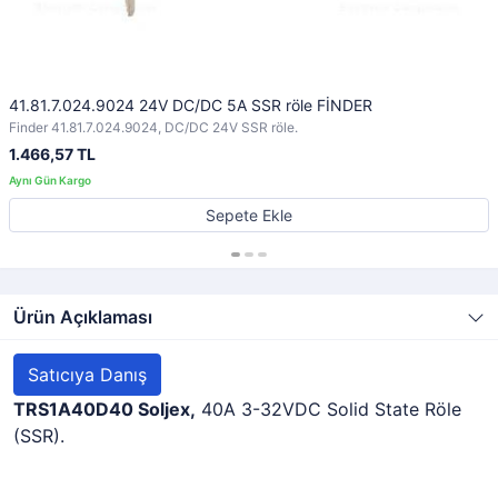
41.81.7.024.9024 24V DC/DC 5A SSR röle FİNDER
Finder 41.81.7.024.9024, DC/DC 24V SSR röle.
1.466,57 TL
Sepete Ekle
Ürün Açıklaması
Satıcıya Danış
TRS1A40D40 Soljex,
40A 3-32VDC Solid State Röle
(SSR).