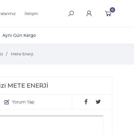
0
alarımız
İletişim
Aynı Gün Kargo
iz
Mete Enerji
izi METE ENERJİ
Yorum Yap