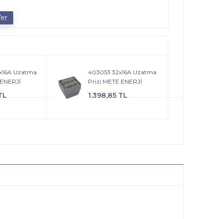
x16A Uzatma
403053 32x16A Uzatma
 ENERJİ
Prizi METE ENERJİ
TL
1.398,85 TL