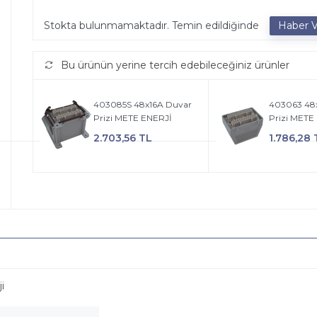
Stokta bulunmamaktadır. Temin edildiğinde
Bu ürünün yerine tercih edebileceğiniz ürünler
403085S 48x16A Duvar
403063 48
Prizi METE ENERJİ
Prizi METE
2.703,56 TL
1.786,28 
i