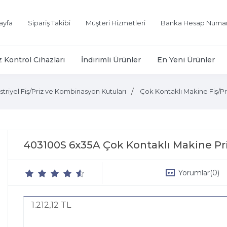
ayfa
Sipariş Takibi
Müşteri Hizmetleri
Banka Hesap Numar
z Kontrol Cihazları
İndirimli Ürünler
En Yeni Ürünler
triyel Fiş/Priz ve Kombinasyon Kutuları
Çok Kontaklı Makine Fiş/Pr
403100S 6x35A Çok Kontaklı Makine Pr
Yorumlar
(0)
1.212,12 TL