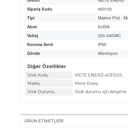
Üretici
METE ENERJİ
Sipariş Kodu
403103
Tipi
Makine Prizi - M
Akım
6x35A
Voltaj
220-240VAC
Koruma Sınıfı
IP65
Gövde
Alüminyum
Diğer Özellikler
Stok Kodu
METE ENERJİ 403100S
Marka
Mete Enerji
Stok Durumu
Stok durumu için iletişime 
ÜRÜN ETIKETLERI