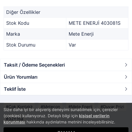
Diğer Özellikler
Stok Kodu
METE ENERJİ 403081S
Marka
Mete Enerji
Stok Durumu
Var
Taksit / Ödeme Seçenekleri
Ürün Yorumları
Teklif İste
Çok Kontaklı
Metecon
Mete Enerji
Duvar Prizi
Size daha iyi bir alışveriş deneyimi sunabilmek için, çerezler
(cookies) kullanıyoruz. Detaylı bilgi için
kişisel verilerin
32x16a
korunması
hakkında aydınlatma metnini inceleyebilirsiniz.