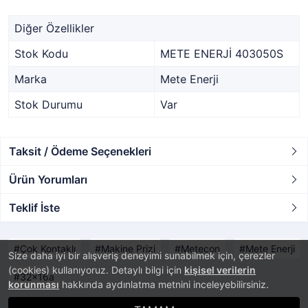
Diğer Özellikler
Stok Kodu
METE ENERJİ 403050S
Marka
Mete Enerji
Stok Durumu
Var
Taksit / Ödeme Seçenekleri
Ürün Yorumları
Teklif İste
Çok Kontaklı
Makine Prizi
Metecon
Mete Enerji
Size daha iyi bir alışveriş deneyimi sunabilmek için, çerezler
(cookies) kullanıyoruz. Detaylı bilgi için
kişisel verilerin
32x16a
korunması
hakkında aydınlatma metnini inceleyebilirsiniz.