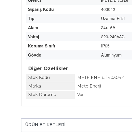
Üretici
METE ENERJİ
Sipariş Kodu
403042
Tipi
Uzatma Prizi
Akım
24x16A
Voltaj
220-240VAC
Koruma Sınıfı
IP65
Gövde
Alüminyum
Diğer Özellikler
Stok Kodu
METE ENERJİ 403042
Marka
Mete Enerji
Stok Durumu
Var
ÜRÜN ETIKETLERI