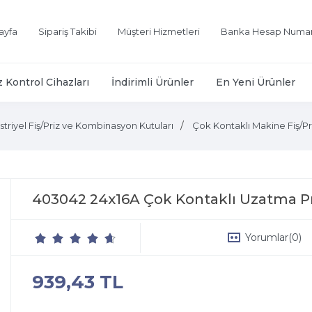
ayfa
Sipariş Takibi
Müşteri Hizmetleri
Banka Hesap Numar
z Kontrol Cihazları
İndirimli Ürünler
En Yeni Ürünler
triyel Fiş/Priz ve Kombinasyon Kutuları
Çok Kontaklı Makine Fiş/Pr
403042 24x16A Çok Kontaklı Uzatma P
Yorumlar
(0)
939,43 TL