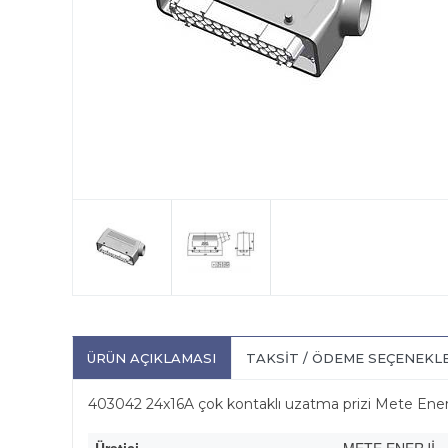
ÜRÜN AÇIKLAMASI
TAKSIT / ÖDEME SEÇENEKL
403042 24x16A çok kontaklı uzatma prizi Mete Ener