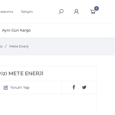
0
alarımız
İletişim
Aynı Gün Kargo
iz
Mete Enerji
rizi METE ENERJİ
Yorum Yap