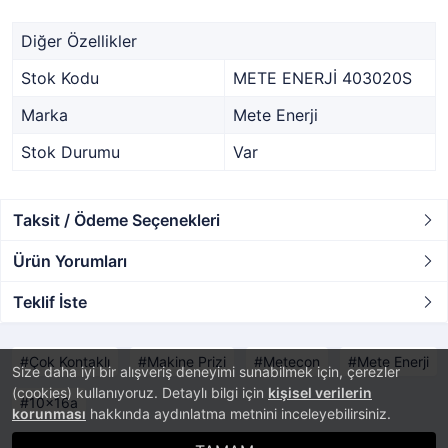
Diğer Özellikler
Stok Kodu
METE ENERJİ 403020S
Marka
Mete Enerji
Stok Durumu
Var
Taksit / Ödeme Seçenekleri
Ürün Yorumları
Teklif İste
Çok Kontaklı
Makine Prizi
Metecon
Mete Enerji
Size daha iyi bir alışveriş deneyimi sunabilmek için, çerezler
(cookies) kullanıyoruz. Detaylı bilgi için
kişisel verilerin
10x16a
korunması
hakkında aydınlatma metnini inceleyebilirsiniz.