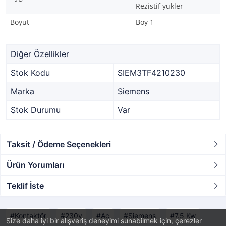
Rezistif yükler
Boyut
Boy 1
Diğer Özellikler
Stok Kodu
SIEM3TF4210230
Marka
Siemens
Stok Durumu
Var
Taksit / Ödeme Seçenekleri
Ürün Yorumları
Teklif İste
Kontaktör
230v
Ac
Siemens
7.5 Kw
Size daha iyi bir alışveriş deneyimi sunabilmek için, çerezler