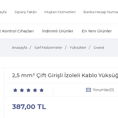
ayfa
Sipariş Takibi
Müşteri Hizmetleri
Banka Hesap Numar
z Kontrol Cihazları
İndirimli Ürünler
En Yeni Ürünler
Anasayfa
Sarf Malzemeler
Yüksükler
Gwest
2,5 mm² Çift Girişli İzoleli Kablo Yük
Yorumlar
(0)
387,00 TL