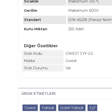
Sıcaklık
Maksimum 105 ºC
Gerilim
Maksimum 600V
Standart
DIN 46228 (Fransız Nor
Kutu Miktarı
250 Adet
Diğer Özellikler
Stok Kodu
GWEST CYF-2.5
Marka
Gwest
Stok Durumu
Var
ÜRÜN ETIKETLERI
Gwest
Yüksük
İzoleli Yüksük
Cyf