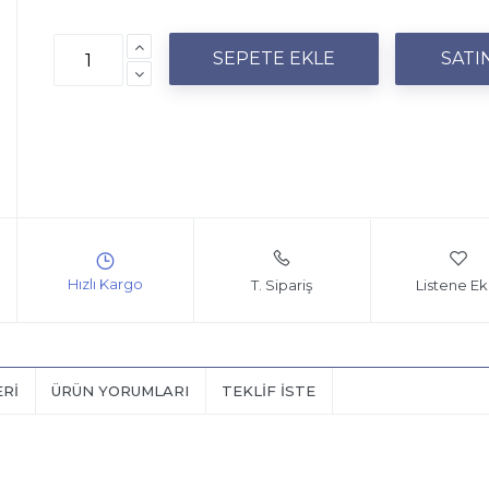
T. Sipariş
Listene Ek
ERI
ÜRÜN YORUMLARI
TEKLIF İSTE