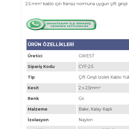
2.5 mm² kablo için fransız normuna uygun çift girişli 
ÜRÜN ÖZELLİKLERİ
Üretici
GWEST
Sipariş Kodu
CYF-2.5
Tip
Çift Girişli İzoleli Kablo 
Kesit
2 x 2,5mm²
Renk
Gri
Malzeme
Bakır, Kalay Kaplı
İzolasyon
Naylon