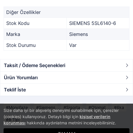
Diğer Özellikler
Stok Kodu
SIEMENS 5SL6140-6
Marka
Siemens
Stok Durumu
Var
Taksit / Ödeme Seçenekleri
Ürün Yorumları
Teklif İste
Monofaze
Siemens
Sigorta
Otomat
6ka
Size daha iyi bir alışveriş deneyimi sunabilmek için, çerezler
(cookies) kullanıyoruz. Detaylı bilgi için
kişisel verilerin
B Tipi
korunması
hakkında aydınlatma metnini inceleyebilirsiniz.