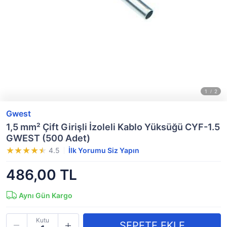
Gwest
1,5 mm² Çift Girişli İzoleli Kablo Yüksüğü CYF-1.5
GWEST (500 Adet)
4.5
İlk Yorumu Siz Yapın
486,00 TL
Aynı Gün Kargo
Kutu