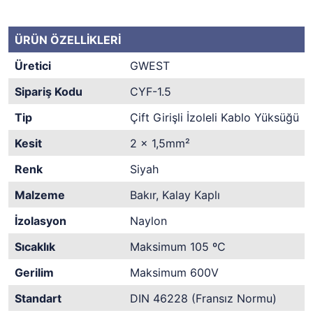
ÜRÜN ÖZELLİKLERİ
Üretici
GWEST
Sipariş Kodu
CYF-1.5
Tip
Çift Girişli İzoleli Kablo Yüksüğü
Kesit
2 x 1,5mm²
Renk
Siyah
Malzeme
Bakır, Kalay Kaplı
İzolasyon
Naylon
Sıcaklık
Maksimum 105 ºC
Gerilim
Maksimum 600V
Standart
DIN 46228 (Fransız Normu)