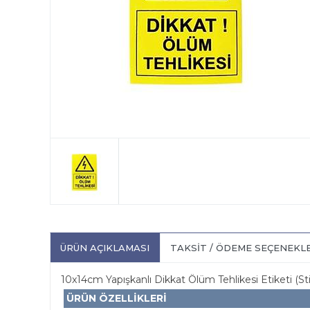
ÜRÜN AÇIKLAMASI
TAKSIT / ÖDEME SEÇENEKL
10x14cm Yapışkanlı Dikkat Ölüm Tehlikesi Etiketi (St
ÜRÜN ÖZELLİKLERİ