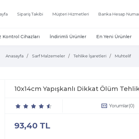
ayfa
Sipariş Takibi
Müşteri Hizmetleri
Banka Hesap Numar
z Kontrol Cihazları
İndirimli Ürünler
En Yeni Ürünler
Anasayfa
Sarf Malzemeler
Tehlike İşaretleri
Muhtelif
10x14cm Yapışkanlı Dikkat Ölüm Tehlike
Yorumlar
(0)
93,40 TL