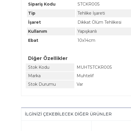
Sipariş Kodu
STCKR005
Tip
Tehlike İşareti
İşaret
Dikkat Ölüm Tehlikesi
Kullanım
Yapışkanlı
Ebat
10x14cm
Diğer Özellikler
Stok Kodu
MUHTSTCKR005
Marka
Muhtelif
Stok Durumu
Var
İLGINIZI ÇEKEBILECEK DIĞER ÜRÜNLER